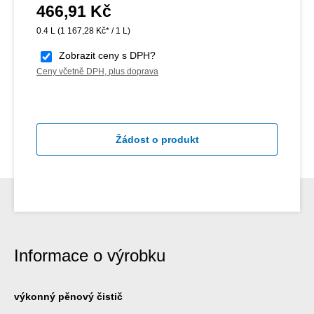
466,91 Kč
Běžná cena:
0.4 L
(1 167,28 Kč* / 1 L)
Zobrazit ceny s DPH?
Ceny včetně DPH, plus doprava
Žádost o produkt
Informace o výrobku
výkonný pěnový čistič