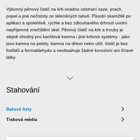
Výkonný pěnový čistič na krb snadno odstraní saze, prach,
popel a jiné nečistoty ze skleněných tabulí. Působí okamžitě po
aplikaci a spolehlivě, rychle a bez zdlouhavého drhnutí uvolní
nepříjemné znečištění skel. Pěnový čistič na krb a trouby je
stejně vhodný pro kachlová kamna i jiné krbové systémy - jako
jsou kamna na pelety, kamna na dřevo nebo uhlí. čistič je bez
fosfátů a formaldehydu a neobsahuje žádné korozivní ani žíravé
látky.
Stahování
Datové listy
Tisková média