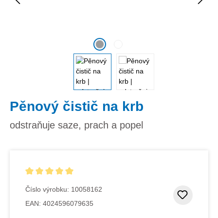
Pěnový čistič na krb
odstraňuje saze, prach a popel
Průměrné hodnocení 5 z 5 hvězd
Číslo výrobku:
10058162
Přidat
EAN:
4024596079635