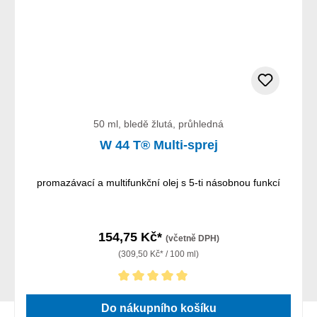
50 ml, bledě žlutá, průhledná
W 44 T® Multi-sprej
promazávací a multifunkční olej s 5-ti násobnou funkcí
154,75 Kč*
(včetně DPH)
(309,50 Kč* / 100 ml)
Průměrné hodnocení 5 z 5 hvězd
Do nákupního košíku