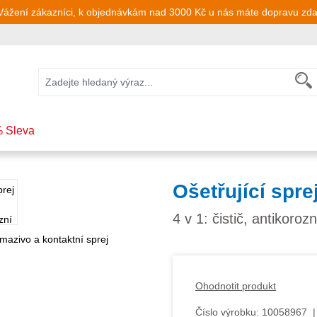
Vážení zákazníci, k objednávkám nad 3000 Kč u nás máte dopravu zd
 Sleva
Ošetřující spr
4 v 1: čistič, antikoro
Ohodnotit produkt
Číslo výrobku:
10058967
|