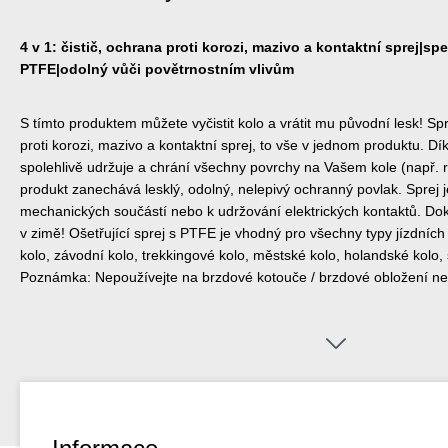
4 v 1: čistič, ochrana proti korozi, mazivo a kontaktní sprej|spe
PTFE|odolný vůči povětrnostním vlivům
S tímto produktem můžete vyčistit kolo a vrátit mu původní lesk! Spre
proti korozi, mazivo a kontaktní sprej, to vše v jednom produktu. D
spolehlivě udržuje a chrání všechny povrchy na Vašem kole (např. r
produkt zanechává lesklý, odolný, nelepivý ochranný povlak. Sprej 
mechanických součástí nebo k udržování elektrických kontaktů. Dok
v zimě! Ošetřující sprej s PTFE je vhodný pro všechny typy jízdních 
kolo, závodní kolo, trekkingové kolo, městské kolo, holandské kolo,
Poznámka: Nepoužívejte na brzdové kotouče / brzdové obložení n