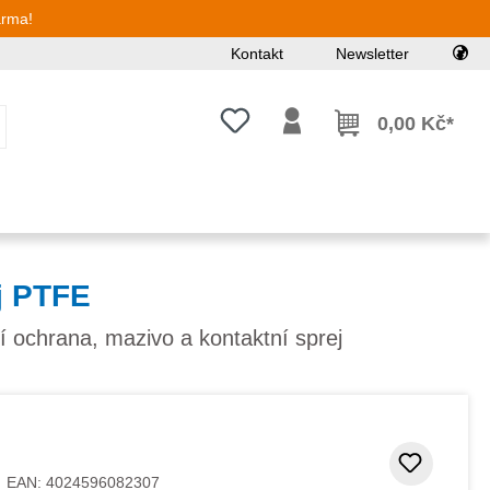
arma!
Kontakt
Newsletter
Máte 0 položky v seznamu přání
0,00 Kč*
ej PTFE
zní ochrana, mazivo a kontaktní sprej
Přidat
EAN:
4024596082307