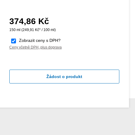
374,86 Kč
Běžná cena:
150 ml
(249,91 Kč* / 100 ml)
Zobrazit ceny s DPH?
Ceny včetně DPH, plus doprava
Žádost o produkt