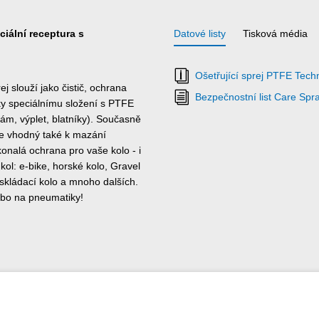
ciální receptura s
Datové listy
Tisková média
Ošetřující sprej PTFE Techn
j slouží jako čistič, ochrana
Bezpečnostní list Care Sp
íky speciálnímu složení s PTFE
ám, výplet, blatníky). Současně
je vhodný také k mazání
onalá ochrana pro vaše kolo - i
kol: e-bike, horské kolo, Gravel
 skládací kolo a mnoho dalších.
ebo na pneumatiky!