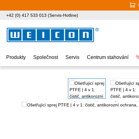
jít na hlavní obsah
Přeskočit na vyhledávání
Přeskočit na hlavní navigaci
+42 (0) 417 533 013 (Servis-Hotline)
Produkty
Společnost
Servis
Centrum stahování
%
Přeskočit galerii obrázků