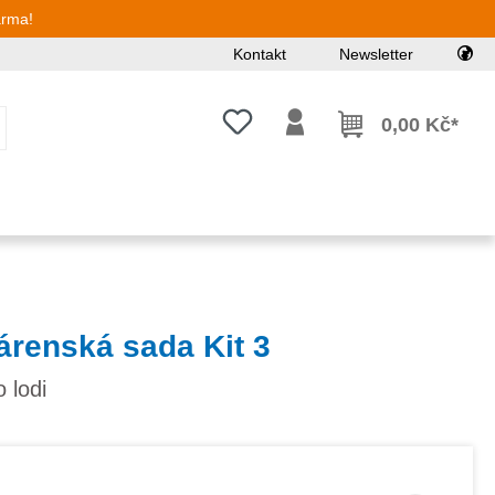
arma!
Kontakt
Newsletter
Máte 0 položky v seznamu přání
0,00 Kč*
renská sada Kit 3
 lodi