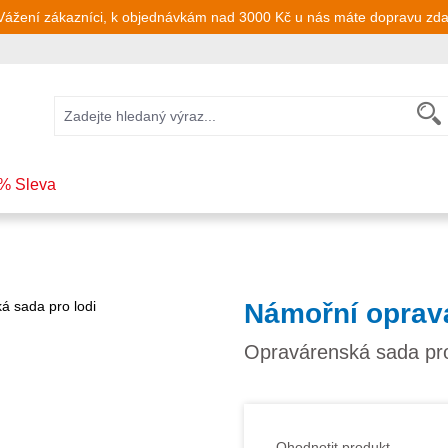
Vážení zákazníci, k objednávkám nad 3000 Kč u nás máte dopravu zd
% Sleva
Námořní opravá
Opravárenská sada pro
Ohodnotit produkt