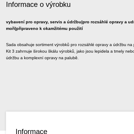
Informace o výrobku
vybavení pro opravy, servis a údržbu|pro rozsáhlé opravy a u
moři|připraveno k okamžitému použití
Sada obsahuje sortiment výrobků pro rozsáhlé opravy a údržbu na
Kit 3 zahrnuje širokou škálu výrobků, jako jsou lepidela a tmely neb
údržbu a komplexní opravy na palubě.
Informace