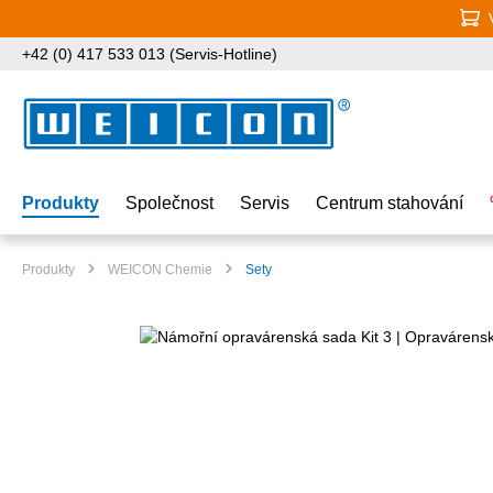
jít na hlavní obsah
Přeskočit na vyhledávání
Přeskočit na hlavní navigaci
+42 (0) 417 533 013 (Servis-Hotline)
Produkty
Společnost
Servis
Centrum stahování
Produkty
WEICON Chemie
Sety
Přeskočit galerii obrázků