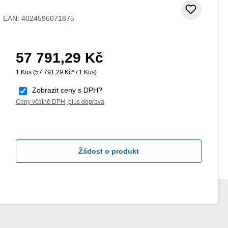
Přidat
EAN:
4024596071875
57 791,29 Kč
Běžná cena:
1 Kus
(57 791,29 Kč* / 1 Kus)
Zobrazit ceny s DPH?
Ceny včetně DPH, plus doprava
Žádost o produkt