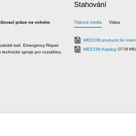
Stahování
držovací práce na volném
Tisková média
Videa
WEICON products for intern
 palubě lodí. Emergency Repair
WEICON Katalog
(37,58 MB)
o technické spreje pro rozsáhlou