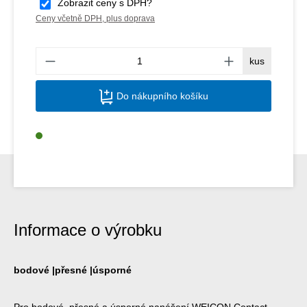
Zobrazit ceny s DPH?
Ceny včetně DPH, plus doprava
Množs
kus
Do nákupního košíku
Informace o výrobku
bodové |přesné |úsporné
Pro bodové, přesné a úsporné nanášení WEICON Contact