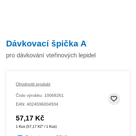
Dávkovací špička A
pro dávkování vteřinových lepidel
Ohodnotit produkt
Číslo výrobku:
10068261
Přidat
EAN:
4024596004934
57,17 Kč
Běžná cena:
1 Kus
(57,17 Kč* / 1 Kus)