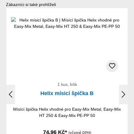
Přeskočit galerii produktů
Zákazníci si také prohlíželi
1 kus, bílá
Helix mísicí špička B
Mísící špička Helix vhodné pro Easy-Mix Metal, Easy-Mix
HT 250 & Easy-Mix PE-PP 50
74,96 Kč*
(včetně DPH)