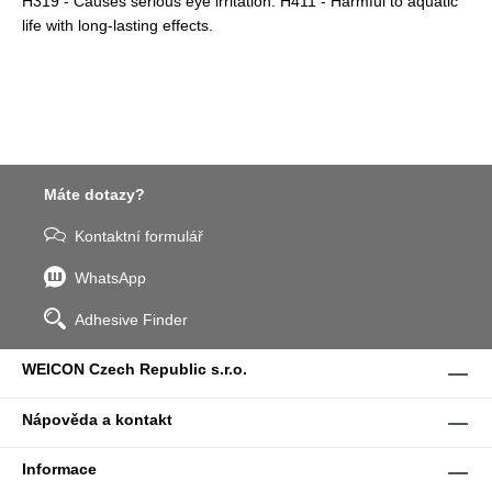
H319 - Causes serious eye irritation. H411 - Harmful to aquatic
life with long-lasting effects.
Máte dotazy?
Kontaktní formulář
WhatsApp
Adhesive Finder
WEICON Czech Republic s.r.o.
Nápověda a kontakt
Informace