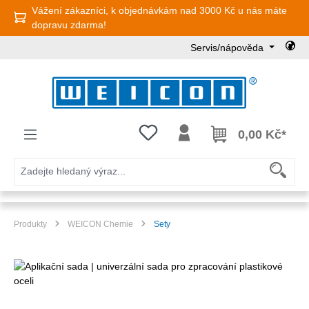
Vážení zákazníci, k objednávkám nad 3000 Kč u nás máte
Přejít na hlavní obsah
dopravu zdarma!
Servis/nápověda
Máte 0 položky v seznamu přání
0,00 Kč*
Produkty
WEICON Chemie
Sety
Přeskočit galerii obrázků